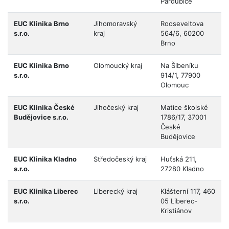
Pardubice
EUC Klinika Brno
Jihomoravský
Rooseveltova
s.r.o.
kraj
564/6, 60200
Brno
EUC Klinika Brno
Olomoucký kraj
Na Šibeníku
s.r.o.
914/1, 77900
Olomouc
EUC Klinika České
Jihočeský kraj
Matice školské
Budějovice s.r.o.
1786/17, 37001
České
Budějovice
EUC Klinika Kladno
Středočeský kraj
Huťská 211,
s.r.o.
27280 Kladno
EUC Klinika Liberec
Liberecký kraj
Klášterní 117, 460
s.r.o.
05 Liberec-
Kristiánov