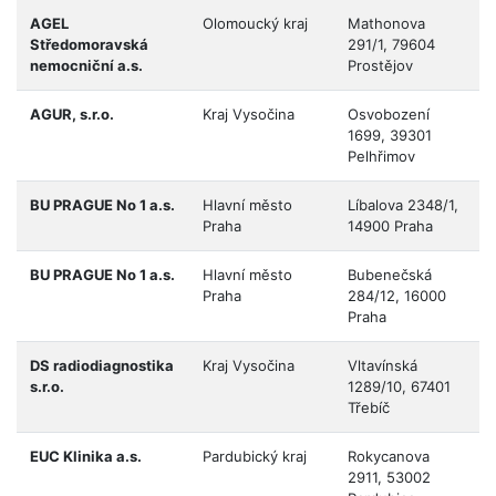
AGEL
Olomoucký kraj
Mathonova
Středomoravská
291/1, 79604
nemocniční a.s.
Prostějov
AGUR, s.r.o.
Kraj Vysočina
Osvobození
1699, 39301
Pelhřimov
BU PRAGUE No 1 a.s.
Hlavní město
Líbalova 2348/1,
Praha
14900 Praha
BU PRAGUE No 1 a.s.
Hlavní město
Bubenečská
Praha
284/12, 16000
Praha
DS radiodiagnostika
Kraj Vysočina
Vltavínská
s.r.o.
1289/10, 67401
Třebíč
EUC Klinika a.s.
Pardubický kraj
Rokycanova
2911, 53002