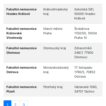
Fakultní nemocnice
Královéhradecký
Sokolská 581,
Hradec Králové
kraj
50005 Hradec
Králové
Fakultní nemocnice
Hlavní město
Šrobárova
Královské
Praha
1150/50, 10034
Vinohrady
Praha 10
Fakultní nemocnice
Olomoucký kraj
Zdravotníků
Olomouc
248/7, 77900
Olomouc
Fakultní nemocnice
Moravskoslezský
17. listopadu
Ostrava
kraj
1790/5, 70852
Ostrava
Fakultní nemocnice
Plzeňský kraj
Václavská 1560,
Plzeň
34701 Tachov
1
2
3