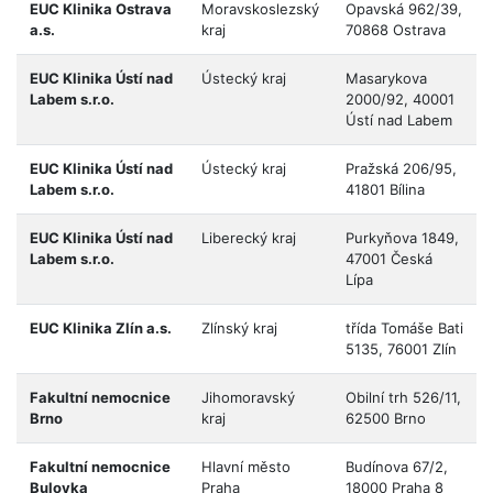
EUC Klinika Ostrava
Moravskoslezský
Opavská 962/39,
a.s.
kraj
70868 Ostrava
EUC Klinika Ústí nad
Ústecký kraj
Masarykova
Labem s.r.o.
2000/92, 40001
Ústí nad Labem
EUC Klinika Ústí nad
Ústecký kraj
Pražská 206/95,
Labem s.r.o.
41801 Bílina
EUC Klinika Ústí nad
Liberecký kraj
Purkyňova 1849,
Labem s.r.o.
47001 Česká
Lípa
EUC Klinika Zlín a.s.
Zlínský kraj
třída Tomáše Bati
5135, 76001 Zlín
Fakultní nemocnice
Jihomoravský
Obilní trh 526/11,
Brno
kraj
62500 Brno
Fakultní nemocnice
Hlavní město
Budínova 67/2,
Bulovka
Praha
18000 Praha 8