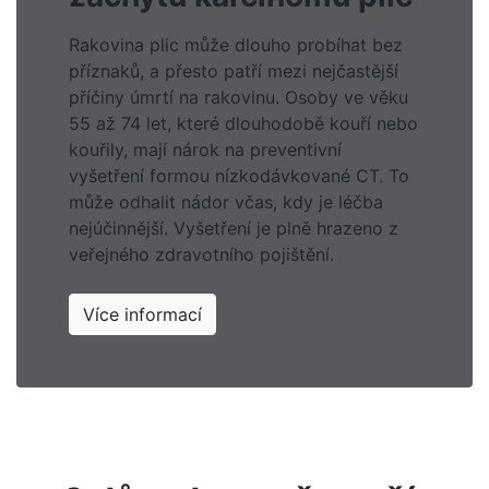
Rakovina plic může dlouho probíhat bez
příznaků, a přesto patří mezi nejčastější
příčiny úmrtí na rakovinu. Osoby ve věku
55 až 74 let, které dlouhodobě kouří nebo
kouřily, mají nárok na preventivní
vyšetření formou nízkodávkované CT. To
může odhalit nádor včas, kdy je léčba
nejúčinnější. Vyšetření je plně hrazeno z
veřejného zdravotního pojištění.
Více informací