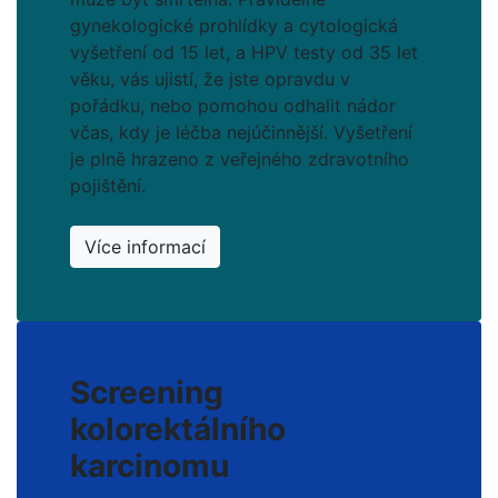
gynekologické prohlídky a cytologická
vyšetření od 15 let, a HPV testy od 35 let
věku, vás ujistí, že jste opravdu v
pořádku, nebo pomohou odhalit nádor
včas, kdy je léčba nejúčinnější. Vyšetření
je plně hrazeno z veřejného zdravotního
pojištění.
Více informací
Screening
kolorektálního
karcinomu