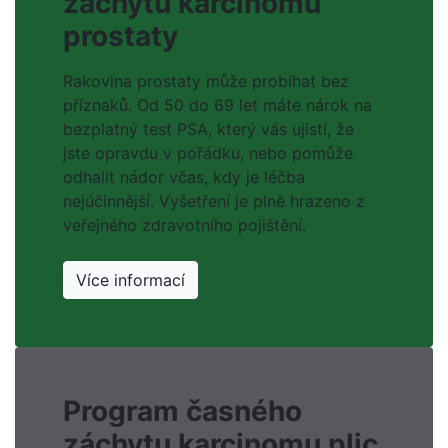
záchytu karcinomu
prostaty
Rakovina prostaty může probíhat bez
příznaků. Od 50 do 69 let máte nárok na
bezplatný test PSA, který vás ujistí, že
jste opravdu v pořádku, nebo pomůže
odhalit nádor včas, kdy je léčba
nejúčinnější. Vyšetření je plně hrazeno z
veřejného zdravotního pojištění.
Více informací
Program časného
záchytu karcinomu plic