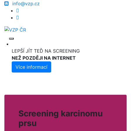
info@vzp.cz
Screeningové program
LEPŠÍ JÍT TEĎ NA SCREENING
NEŽ POZDĚJI NA INTERNET
Více informací
Screening karcinomu
prsu