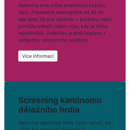
Rakovina prsu může postihnout každou
ženu. Pravidelná mamografie od 45 let
vás ujistí, že jste opravdu v pořádku, nebo
pomůže odhalit nádor včas, kdy je léčba
nejúčinnější. Vyšetření je plně hrazeno z
veřejného zdravotního pojištění.
Více informací
Screening karcinomu
děložního hrdla
Rakovina děložního hrdla často nebolí, ale
může být smrtelná. Pravidelné